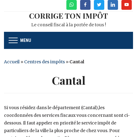
WhatsApp
Facebook
Twitter
Linkedin
Youtu
CORRIGE TON IMPÔT
Le conseil fiscal à la portée de tous !
MENU
Accueil
»
Centres des impôts
»
Cantal
Cantal
Si vous résidez dans le département (Cantal),les
coordonnées des services fiscaux vous concernant sont ci-
dessous. Il faut appeler en priorité le service impôt de
particuliers de la ville la plus proche de chez vous. Pour