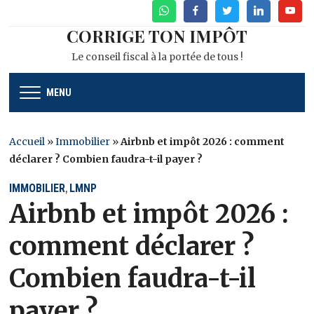
WhatsApp
Facebook
Twitter
Linkedin
Youtu
CORRIGE TON IMPÔT
Le conseil fiscal à la portée de tous !
MENU
Accueil
»
Immobilier
»
Airbnb et impôt 2026 : comment
déclarer ? Combien faudra-t-il payer ?
IMMOBILIER
LMNP
,
Airbnb et impôt 2026 :
comment déclarer ?
Combien faudra-t-il
payer ?