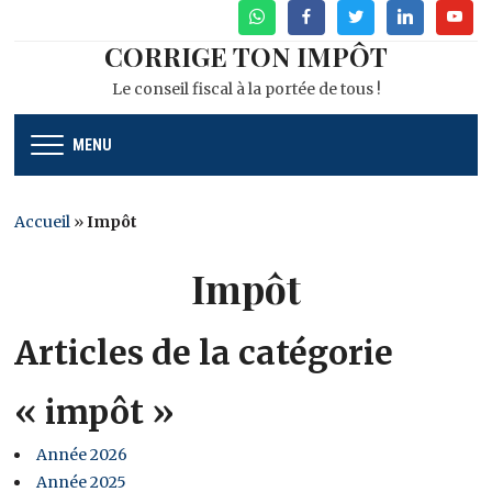
WhatsApp
Facebook
Twitter
Linkedin
Youtu
CORRIGE TON IMPÔT
Le conseil fiscal à la portée de tous !
MENU
Accueil
»
Impôt
Impôt
Articles de la catégorie
« impôt »
Année 2026
Année 2025