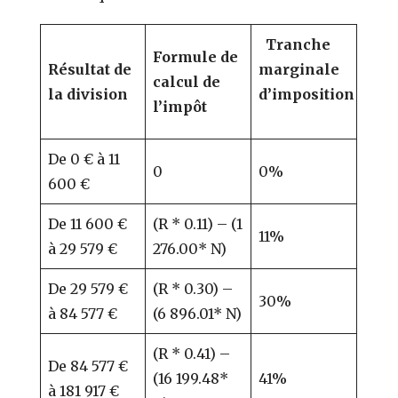
Tranche
Formule de
Résultat de
marginale
calcul de
la division
d’imposition
l’impôt
De 0 € à 11
0
0%
600 €
De 11 600 €
(R * 0.11) – (1
11%
à 29 579 €
276.00* N)
De 29 579 €
(R * 0.30) –
30%
à 84 577 €
(6 896.01* N)
(R * 0.41) –
De 84 577 €
(16 199.48*
41%
à 181 917 €