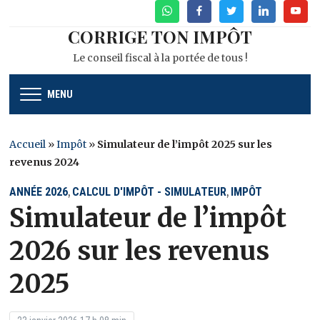
WhatsApp
Facebook
Twitter
Linkedin
Youtu
CORRIGE TON IMPÔT
Le conseil fiscal à la portée de tous !
MENU
Accueil
»
Impôt
»
Simulateur de l’impôt 2025 sur les
revenus 2024
ANNÉE 2026
CALCUL D'IMPÔT - SIMULATEUR
IMPÔT
,
,
Simulateur de l’impôt
2026 sur les revenus
2025