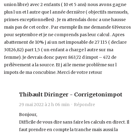
union libre) avec 2 enfants ( 10 et 5 ans) nous avons gagne
plus l un et l autre que l année dernière ( objectifs mensuels,
primes exceptionnelles) . Je m attendais donc a une hausse
mais pas de cet ordre . Par exemple ils me demande 619euros
pour septembre et je ne comprends pas leur calcul . Apres
abattement de 10% j ai un net imposable de 27 115 ( declare
30126,82) part 1,5 ( un enfant a charge l autre sur ma
femme). Je devrais donc payer 863,72 d impot – 472 de
prélèvement a la source. Et j ai le meme problème sur l
impots de ma concubine. Merci de votre retour
Thibault Diringer - Corrigetonimpot
29 mai 2022 à 2 h 06 min ·
Répondre
Bonjour,
Difficile de vous dire sans faire les calculs en direct. Il
faut prendre en compte la tranche mais aussi la