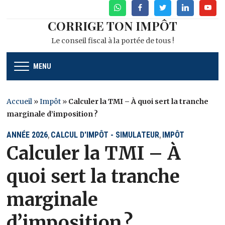
WhatsApp
Facebook
Twitter
Linkedin
Youtu
CORRIGE TON IMPÔT
Le conseil fiscal à la portée de tous !
MENU
Accueil
»
Impôt
»
Calculer la TMI – À quoi sert la tranche
marginale d’imposition ?
ANNÉE 2026
CALCUL D'IMPÔT - SIMULATEUR
IMPÔT
,
,
Calculer la TMI – À
quoi sert la tranche
marginale
d’imposition ?