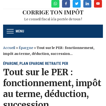
WhatsApp
Facebook
Twitter
Linkedin
Youtu
CORRIGE TON IMPÔT
Le conseil fiscal à la portée de tous !
MENU
Accueil
»
Épargne
»
Tout sur le PER : fonctionnement,
impôt au terme, déduction, succession…
ÉPARGNE
PLAN EPARGNE RETRAITE PER
,
Tout sur le PER :
fonctionnement, impôt
au terme, déduction,
succession…