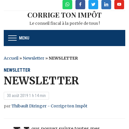
WhatsApp
Facebook
Twitter
Linkedin
Youtu
CORRIGE TON IMPÔT
Le conseil fiscal à la portée de tous !
MENU
Accueil
»
Newsletter
»
NEWSLETTER
NEWSLETTER
NEWSLETTER
30 août 2019 1 h 14 min
par
Thibault Diringer - Corrige ton Impôt
ous pouvez suivre toutes mes