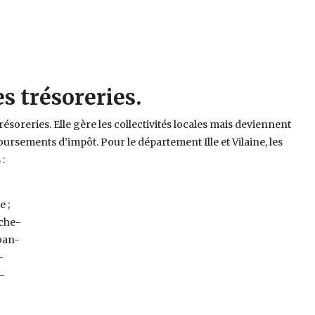
des trésoreries.
trésoreries. Elle gère les collectivités locales mais deviennent
oursements d’impôt. Pour le département Ille et Vilaine, les
:
e ;
rche-
ban-
-
e-