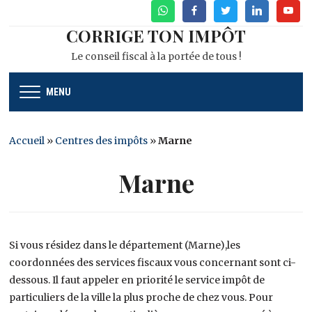
WhatsApp
Facebook
Twitter
Linkedin
Youtu
CORRIGE TON IMPÔT
Le conseil fiscal à la portée de tous !
MENU
Accueil
»
Centres des impôts
»
Marne
Marne
Si vous résidez dans le département (Marne),les
coordonnées des services fiscaux vous concernant sont ci-
dessous. Il faut appeler en priorité le service impôt de
particuliers de la ville la plus proche de chez vous. Pour