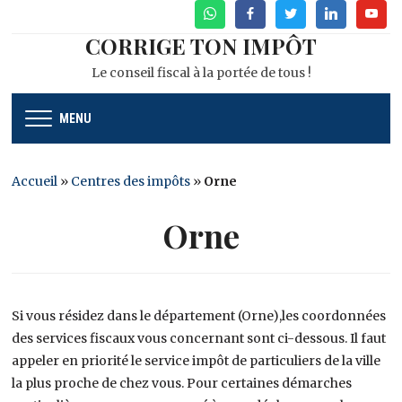
WhatsApp
Facebook
Twitter
Linkedin
Youtu
CORRIGE TON IMPÔT
Le conseil fiscal à la portée de tous !
MENU
Accueil
»
Centres des impôts
»
Orne
Orne
Si vous résidez dans le département (Orne),les coordonnées
des services fiscaux vous concernant sont ci-dessous. Il faut
appeler en priorité le service impôt de particuliers de la ville
la plus proche de chez vous. Pour certaines démarches