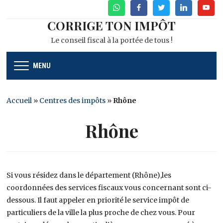
WhatsApp
Facebook
Twitter
Linkedin
Youtu
CORRIGE TON IMPÔT
Le conseil fiscal à la portée de tous !
MENU
Accueil
»
Centres des impôts
»
Rhône
Rhône
Si vous résidez dans le département (Rhône),les
coordonnées des services fiscaux vous concernant sont ci-
dessous. Il faut appeler en priorité le service impôt de
particuliers de la ville la plus proche de chez vous. Pour