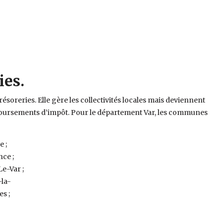
ies.
trésoreries. Elle gère les collectivités locales mais deviennent
emboursements d’impôt. Pour le département Var, les communes
e ;
nce ;
Le-Var ;
-la-
s ;