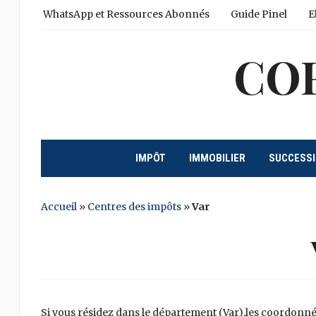
WhatsApp et Ressources Abonnés
Guide Pinel
E
CO
IMPÔT
IMMOBILIER
SUCCESS
Accueil
»
Centres des impôts
»
Var
Si vous résidez dans le département (Var),les coordonné