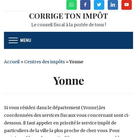
WhatsApp
Facebook
Twitter
Linkedin
Youtu
CORRIGE TON IMPÔT
Le conseil fiscal à la portée de tous !
MENU
Accueil
»
Centres des impôts
»
Yonne
Yonne
Si vous résidez dans le département (Yonne),les
coordonnées des services fiscaux vous concernant sont ci-
dessous. Il faut appeler en priorité le service impôt de
particuliers de la ville la plus proche de chez vous. Pour