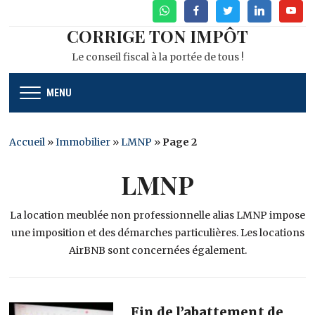
WhatsApp
Facebook
Twitter
Linkedin
Youtu
CORRIGE TON IMPÔT
Le conseil fiscal à la portée de tous !
MENU
Accueil
»
Immobilier
»
LMNP
»
Page 2
LMNP
La location meublée non professionnelle alias LMNP impose
une imposition et des démarches particulières. Les locations
AirBNB sont concernées également.
Fin de l’abattement de