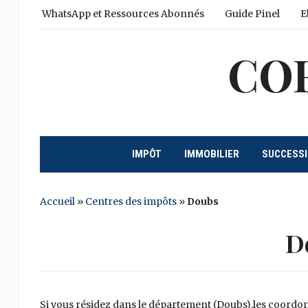
WhatsApp et Ressources Abonnés
Guide Pinel
E
CO
IMPÔT
IMMOBILIER
SUCCESS
Accueil
»
Centres des impôts
»
Doubs
D
Si vous résidez dans le département (Doubs),les coordon