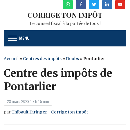
WhatsApp
Facebook
Twitter
Linkedin
Youtu
CORRIGE TON IMPÔT
Le conseil fiscal à la portée de tous !
MENU
Accueil
»
Centres des impôts
»
Doubs
»
Pontarlier
Centre des impôts de
Pontarlier
23 mars 2023 17 h 15 min
par
Thibault Diringer - Corrige ton Impôt