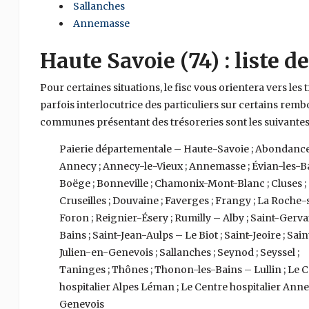
Sallanches
Annemasse
Haute Savoie (74) : liste de
Pour certaines situations, le fisc vous orientera vers les 
parfois interlocutrice des particuliers sur certains re
communes présentant des trésoreries sont les suivantes 
Paierie départementale – Haute-Savoie ; Abondance
Annecy ; Annecy-le-Vieux ; Annemasse ; Évian-les-Ba
Boëge ; Bonneville ; Chamonix-Mont-Blanc ; Cluses ;
Cruseilles ; Douvaine ; Faverges ; Frangy ; La Roche-
Foron ; Reignier-Ésery ; Rumilly – Alby ; Saint-Gerva
Bains ; Saint-Jean-Aulps – Le Biot ; Saint-Jeoire ; Sain
Julien-en-Genevois ; Sallanches ; Seynod ; Seyssel ;
Taninges ; Thônes ; Thonon-les-Bains – Lullin ; Le 
hospitalier Alpes Léman ; Le Centre hospitalier Ann
Genevois