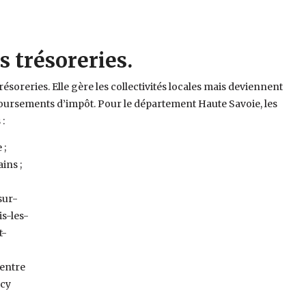
s trésoreries.
trésoreries. Elle gère les collectivités locales mais deviennent
mboursements d’impôt. Pour le département Haute Savoie, les
:
 ;
ins ;
sur-
is-les-
t-
Centre
ecy