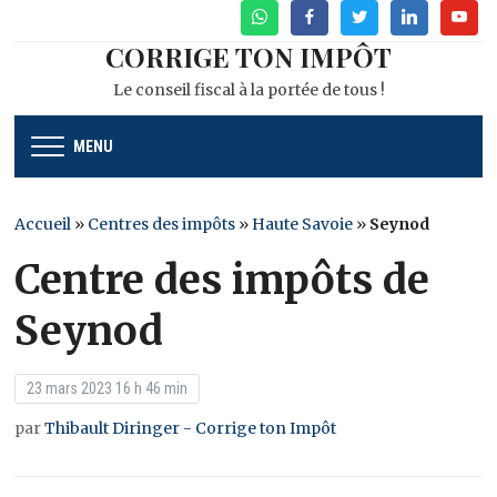
WhatsApp
Facebook
Twitter
Linkedin
Youtu
CORRIGE TON IMPÔT
Le conseil fiscal à la portée de tous !
MENU
Accueil
»
Centres des impôts
»
Haute Savoie
»
Seynod
Centre des impôts de
Seynod
23 mars 2023 16 h 46 min
par
Thibault Diringer - Corrige ton Impôt