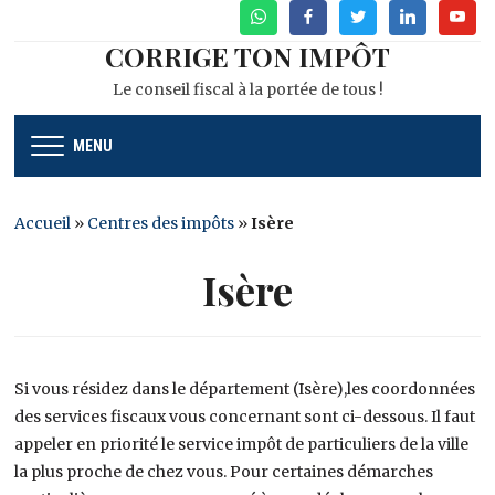
WhatsApp
Facebook
Twitter
Linkedin
Youtu
CORRIGE TON IMPÔT
Le conseil fiscal à la portée de tous !
MENU
Accueil
»
Centres des impôts
»
Isère
Isère
Si vous résidez dans le département (Isère),les coordonnées
des services fiscaux vous concernant sont ci-dessous. Il faut
appeler en priorité le service impôt de particuliers de la ville
la plus proche de chez vous. Pour certaines démarches