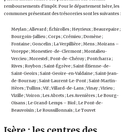
remboursements d’impôt. Pour le département Isère, les
communes présentant des trésoreries sont les suivantes :
Meylan ; Allevard ; Échirolles ; Heyrieux ; Beaurepaire ;
Bourgoin-Jallieu ; Corps ; Crémieu ; Domène ;
Fontaine ; Goncelin ; La Verpillière ; Mens ; Moirans –
Voreppe ; Monestier-de-Clermont ; Montalieu-
Vercieu ; Morestel ; Pont-de-Chéruy ; Pontcharra ;
Rives ; Roybon ; Saint-Égrève ; Saint-Étienne-de-
Saint-Geoirs ; Saint-Geoire-en-Valdaine ; Saint-Jean-
de-Bournay ; Saint-Laurent-Le-Pont ; Saint-Martin-
Hères ; Tullins ; Vif ; Villard-de-Lans ; Vinay ; Virieu ;
Vizille ; Voiron ; Les Abrets ; Les Avenières ; Le Bourg-
Oisans ; Le Grand-Lemps – Biol ; Le Pont-de-
Beauvoisin ; Le Roussillonnais ; Le Touvet
Isère : les centres des