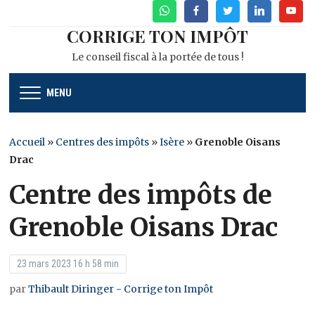
WhatsApp
Facebook
Twitter
Linkedin
Youtu
CORRIGE TON IMPÔT
Le conseil fiscal à la portée de tous !
MENU
Accueil
»
Centres des impôts
»
Isère
»
Grenoble Oisans
Drac
Centre des impôts de
Grenoble Oisans Drac
23 mars 2023 16 h 58 min
par
Thibault Diringer - Corrige ton Impôt