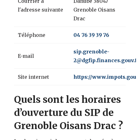
Courrier à
Danube 38047
l'adresse suivante
Grenoble Oisans
Drac
Téléphone
04 76 39 39 76
sip.grenoble-
E-mail
2@dgfip.finances.gouv.fr
Site internet
https://www.impots.gouv.
Quels sont les horaires
d’ouverture du SIP de
Grenoble Oisans Drac ?