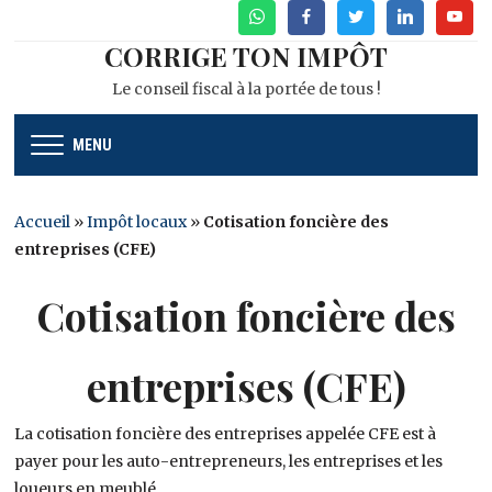
WhatsApp
Facebook
Twitter
Linkedin
Youtu
CORRIGE TON IMPÔT
Le conseil fiscal à la portée de tous !
MENU
Accueil
»
Impôt locaux
»
Cotisation foncière des
entreprises (CFE)
Cotisation foncière des
entreprises (CFE)
La cotisation foncière des entreprises appelée CFE est à
payer pour les auto-entrepreneurs, les entreprises et les
loueurs en meublé.