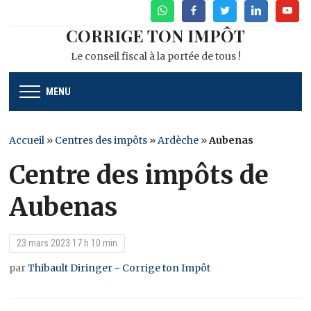
WhatsApp
Facebook
Twitter
Linkedin
Youtu
CORRIGE TON IMPÔT
Le conseil fiscal à la portée de tous !
MENU
Accueil
»
Centres des impôts
»
Ardèche
»
Aubenas
Centre des impôts de
Aubenas
23 mars 2023 17 h 10 min
par
Thibault Diringer - Corrige ton Impôt