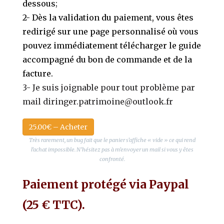
dessous
;
2- Dès la validation du paiement, vous êtes
redirigé sur une page personnalisé où vous
pouvez immédiatement télécharger le guide
accompagné du bon de commande et de la
facture.
3- Je suis joignable pour tout problème par
mail diringer.patrimoine@outlook.fr
25.00€ – Acheter
Très rarement, un bug fait que le panier s’affiche « vide » ce qui rend
l’achat impossible. N’hésitez pas à m’envoyer un mail si vous y êtes
confronté.
Paiement protégé via Paypal
(25 € TTC).