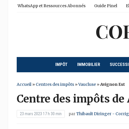
WhatsApp et Ressources Abonnés
Guide Pinel
E
CO
IMPÔT
IMMOBILIER
SUCCESS
Accueil
»
Centres des impôts
»
Vaucluse
»
Avignon Est
Centre des impôts de
par
Thibault Diringer - Corri
23 mars 2023 17 h 30 min