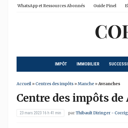
WhatsApp et Ressources Abonnés
Guide Pinel
E
CO
IMPÔT
IMMOBILIER
SUCCESS
Accueil
»
Centres des impôts
»
Manche
»
Avranches
Centre des impôts de
par
Thibault Diringer - Corri
23 mars 2023 16 h 41 min