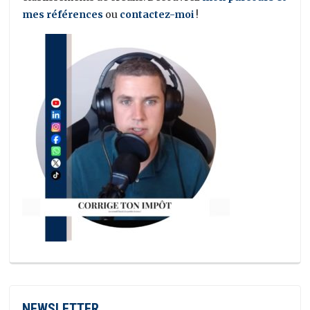
mes références
ou
contactez-moi
!
NEWSLETTER