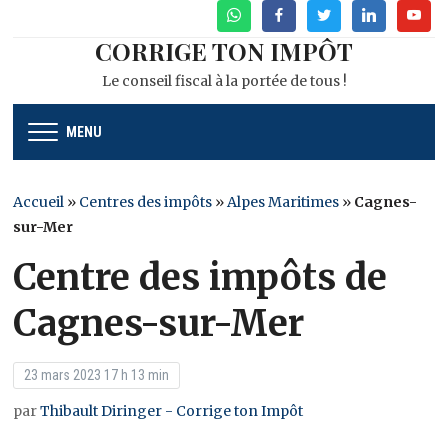
WhatsApp
Facebook
Twitter
Linkedin
Youtu
CORRIGE TON IMPÔT
Le conseil fiscal à la portée de tous !
MENU
Accueil
»
Centres des impôts
»
Alpes Maritimes
»
Cagnes-
sur-Mer
Centre des impôts de
Cagnes-sur-Mer
23 mars 2023 17 h 13 min
par
Thibault Diringer - Corrige ton Impôt