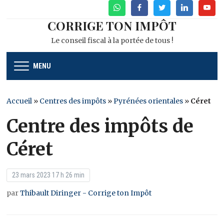
WhatsApp
Facebook
Twitter
Linkedin
Youtu
CORRIGE TON IMPÔT
Le conseil fiscal à la portée de tous !
MENU
Accueil
»
Centres des impôts
»
Pyrénées orientales
»
Céret
Centre des impôts de
Céret
23 mars 2023 17 h 26 min
par
Thibault Diringer - Corrige ton Impôt