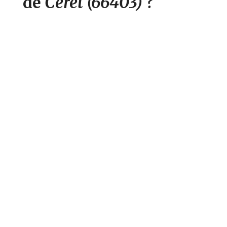
Céret
(66403)
?
de