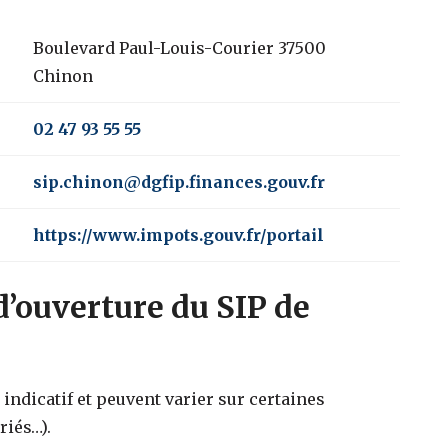
Boulevard Paul-Louis-Courier 37500
Chinon
02 47 93 55 55
sip.chinon@dgfip.finances.gouv.fr
https://www.impots.gouv.fr/portail
d’ouverture du SIP de
indicatif et peuvent varier sur certaines
riés…).