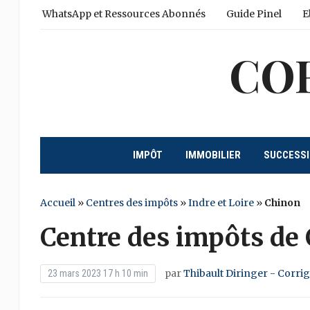
WhatsApp et Ressources Abonnés
Guide Pinel
E
CO
IMPÔT
IMMOBILIER
SUCCESS
Accueil
»
Centres des impôts
»
Indre et Loire
»
Chinon
Centre des impôts de
par
Thibault Diringer - Corri
23 mars 2023 17 h 10 min