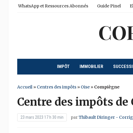
WhatsApp et Ressources Abonnés
Guide Pinel
E
CO
IMPÔT
IMMOBILIER
SUCCESS
Accueil
»
Centres des impôts
»
Oise
»
Compiègne
Centre des impôts de
par
Thibault Diringer - Corri
23 mars 2023 17 h 30 min