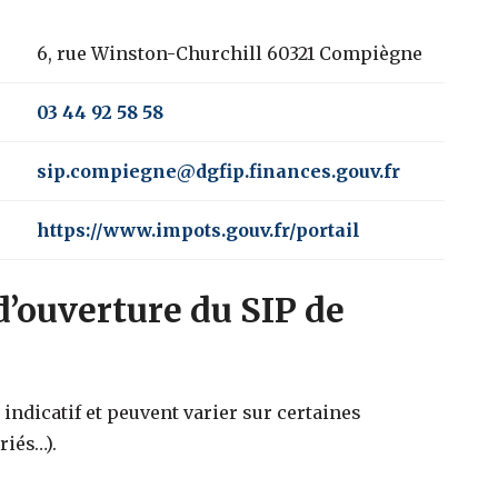
6, rue Winston-Churchill 60321 Compiègne
03 44 92 58 58
sip.compiegne@dgfip.finances.gouv.fr
https://www.impots.gouv.fr/portail
d’ouverture du SIP de
indicatif et peuvent varier sur certaines
riés…).