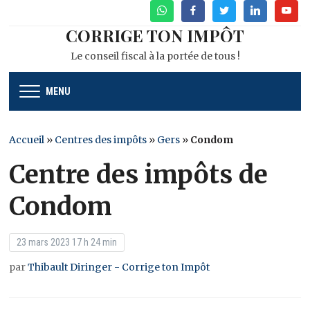
WhatsApp
Facebook
Twitter
Linkedin
Youtu
CORRIGE TON IMPÔT
Le conseil fiscal à la portée de tous !
MENU
Accueil
»
Centres des impôts
»
Gers
»
Condom
Centre des impôts de
Condom
23 mars 2023 17 h 24 min
par
Thibault Diringer - Corrige ton Impôt