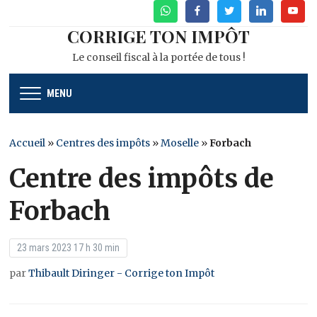
WhatsApp
Facebook
Twitter
Linkedin
Youtu
CORRIGE TON IMPÔT
Le conseil fiscal à la portée de tous !
MENU
Accueil
»
Centres des impôts
»
Moselle
»
Forbach
Centre des impôts de
Forbach
23 mars 2023 17 h 30 min
par
Thibault Diringer - Corrige ton Impôt