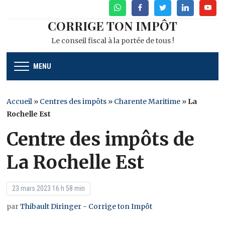
WhatsApp
Facebook
Twitter
Linkedin
Youtu
CORRIGE TON IMPÔT
Le conseil fiscal à la portée de tous !
MENU
Accueil
»
Centres des impôts
»
Charente Maritime
»
La
Rochelle Est
Centre des impôts de
La Rochelle Est
23 mars 2023 16 h 58 min
par
Thibault Diringer - Corrige ton Impôt