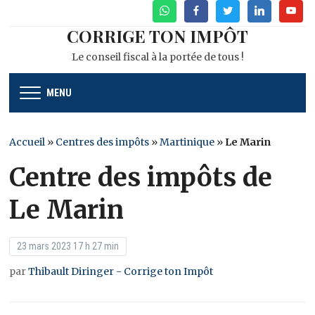
WhatsApp
Facebook
Twitter
Linkedin
Youtu
CORRIGE TON IMPÔT
Le conseil fiscal à la portée de tous !
MENU
Accueil
»
Centres des impôts
»
Martinique
»
Le Marin
Centre des impôts de
Le Marin
23 mars 2023 17 h 27 min
par
Thibault Diringer - Corrige ton Impôt