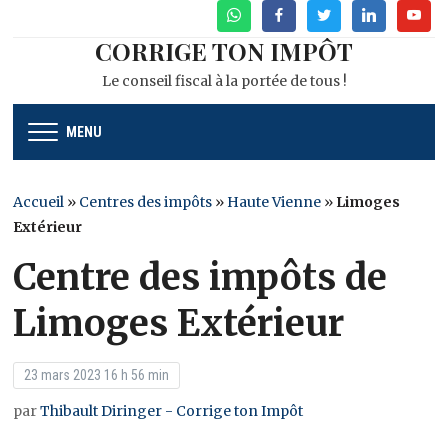
WhatsApp
Facebook
Twitter
Linkedin
Youtu
CORRIGE TON IMPÔT
Le conseil fiscal à la portée de tous !
MENU
Accueil
»
Centres des impôts
»
Haute Vienne
»
Limoges
Extérieur
Centre des impôts de
Limoges Extérieur
23 mars 2023 16 h 56 min
par
Thibault Diringer - Corrige ton Impôt