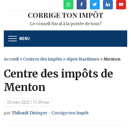
WhatsApp
Facebook
Twitter
Linkedin
Youtu
CORRIGE TON IMPÔT
Le conseil fiscal à la portée de tous !
MENU
Accueil
»
Centres des impôts
»
Alpes Maritimes
»
Menton
Centre des impôts de
Menton
23 mars 2023 17 h 09 min
par
Thibault Diringer - Corrige ton Impôt