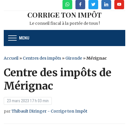
WhatsApp
Facebook
Twitter
Linkedin
Youtu
CORRIGE TON IMPÔT
Le conseil fiscal à la portée de tous !
MENU
Accueil
»
Centres des impôts
»
Gironde
»
Mérignac
Centre des impôts de
Mérignac
23 mars 2023 17 h 03 min
par
Thibault Diringer - Corrige ton Impôt