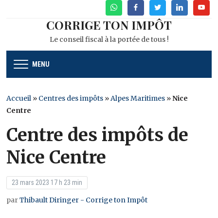
WhatsApp
Facebook
Twitter
Linkedin
Youtu
CORRIGE TON IMPÔT
Le conseil fiscal à la portée de tous !
MENU
Accueil
»
Centres des impôts
»
Alpes Maritimes
»
Nice
Centre
Centre des impôts de
Nice Centre
23 mars 2023 17 h 23 min
par
Thibault Diringer - Corrige ton Impôt