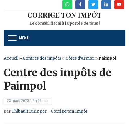
WhatsApp
Facebook
Twitter
Linkedin
Youtu
CORRIGE TON IMPÔT
Le conseil fiscal à la portée de tous !
MENU
Accueil
»
Centres des impôts
»
Côtes d'Armor
»
Paimpol
Centre des impôts de
Paimpol
23 mars 2023 17 h 03 min
par
Thibault Diringer - Corrige ton Impôt