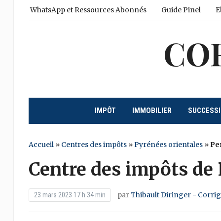
WhatsApp et Ressources Abonnés
Guide Pinel
E
CO
IMPÔT
IMMOBILIER
SUCCESS
Accueil
»
Centres des impôts
»
Pyrénées orientales
»
Pe
Centre des impôts de
par
Thibault Diringer - Corri
23 mars 2023 17 h 34 min