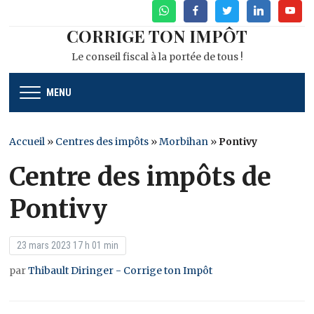
WhatsApp
Facebook
Twitter
Linkedin
Youtu
CORRIGE TON IMPÔT
Le conseil fiscal à la portée de tous !
MENU
Accueil
»
Centres des impôts
»
Morbihan
»
Pontivy
Centre des impôts de
Pontivy
23 mars 2023 17 h 01 min
par
Thibault Diringer - Corrige ton Impôt