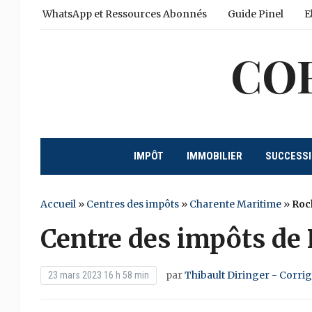
WhatsApp et Ressources Abonnés
Guide Pinel
E
CO
IMPÔT
IMMOBILIER
SUCCESS
Accueil
»
Centres des impôts
»
Charente Maritime
»
Roc
Centre des impôts de
par
Thibault Diringer - Corri
23 mars 2023 16 h 58 min