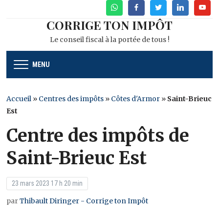
WhatsApp
Facebook
Twitter
Linkedin
Youtu
CORRIGE TON IMPÔT
Le conseil fiscal à la portée de tous !
MENU
Accueil
»
Centres des impôts
»
Côtes d'Armor
»
Saint-Brieuc
Est
Centre des impôts de
Saint-Brieuc Est
23 mars 2023 17 h 20 min
par
Thibault Diringer - Corrige ton Impôt