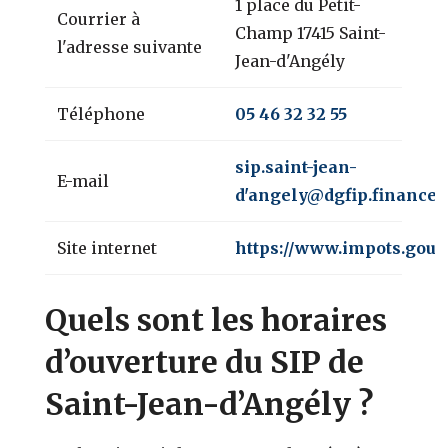
1 place du Petit-
Courrier à
Champ 17415 Saint-
l'adresse suivante
Jean-d'Angély
Téléphone
05 46 32 32 55
sip.saint-jean-
E-mail
d'angely@dgfip.finances.
Site internet
https://www.impots.gouv.
Quels sont les horaires
d’ouverture du SIP de
Saint-Jean-d’Angély ?