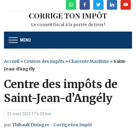
WhatsApp
Facebook
Twitter
Linkedin
Youtu
CORRIGE TON IMPÔT
Le conseil fiscal à la portée de tous !
MENU
Accueil
»
Centres des impôts
»
Charente Maritime
»
Saint-
Jean-d’Angély
Centre des impôts de
Saint-Jean-d’Angély
23 mars 2023 17 h 33 min
par
Thibault Diringer - Corrige ton Impôt