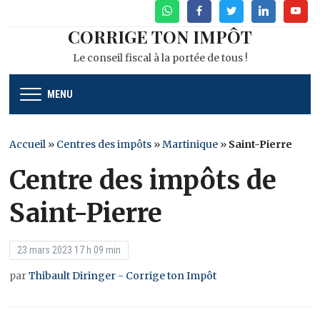
WhatsApp
Facebook
Twitter
Linkedin
Youtu
CORRIGE TON IMPÔT
Le conseil fiscal à la portée de tous !
MENU
Accueil
»
Centres des impôts
»
Martinique
»
Saint-Pierre
Centre des impôts de
Saint-Pierre
23 mars 2023 17 h 09 min
par
Thibault Diringer - Corrige ton Impôt