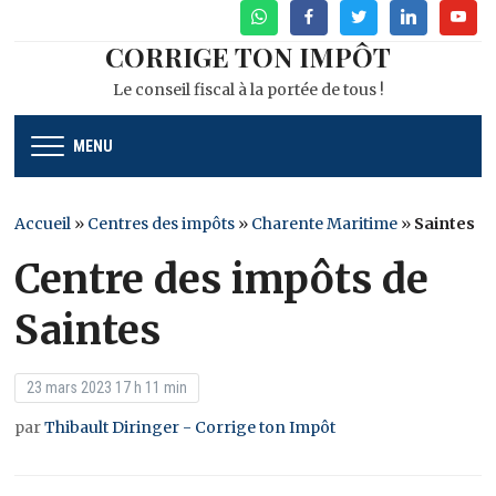
WhatsApp
Facebook
Twitter
Linkedin
Youtu
CORRIGE TON IMPÔT
Le conseil fiscal à la portée de tous !
MENU
Accueil
»
Centres des impôts
»
Charente Maritime
»
Saintes
Centre des impôts de
Saintes
23 mars 2023 17 h 11 min
par
Thibault Diringer - Corrige ton Impôt