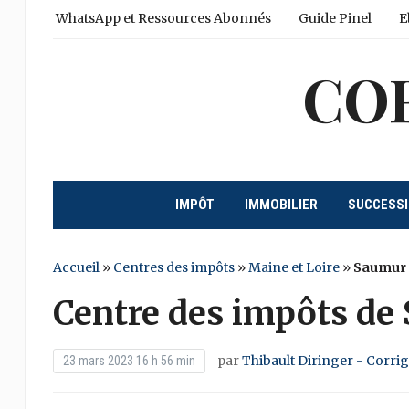
WhatsApp et Ressources Abonnés
Guide Pinel
E
CO
IMPÔT
IMMOBILIER
SUCCESS
Accueil
»
Centres des impôts
»
Maine et Loire
»
Saumur
Centre des impôts de
par
Thibault Diringer - Corri
23 mars 2023 16 h 56 min