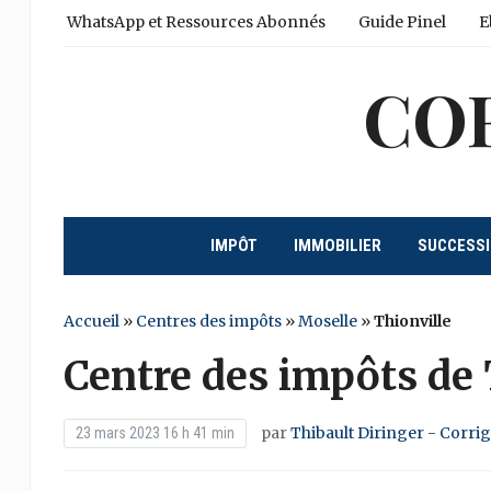
WhatsApp et Ressources Abonnés
Guide Pinel
E
CO
IMPÔT
IMMOBILIER
SUCCESS
Accueil
»
Centres des impôts
»
Moselle
»
Thionville
Centre des impôts de 
par
Thibault Diringer - Corri
23 mars 2023 16 h 41 min