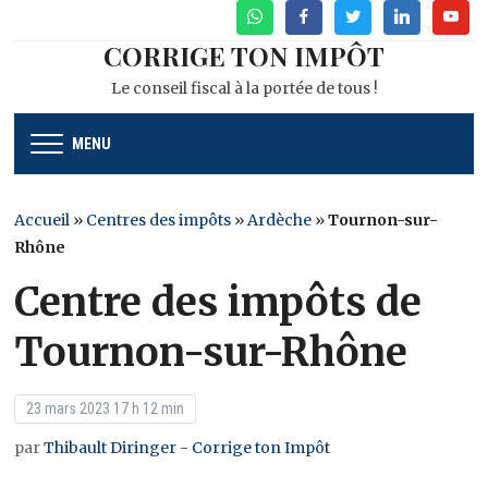
WhatsApp
Facebook
Twitter
Linkedin
Youtu
CORRIGE TON IMPÔT
Le conseil fiscal à la portée de tous !
MENU
Accueil
»
Centres des impôts
»
Ardèche
»
Tournon-sur-
Rhône
Centre des impôts de
Tournon-sur-Rhône
23 mars 2023 17 h 12 min
par
Thibault Diringer - Corrige ton Impôt