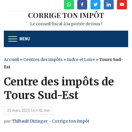
WhatsApp
Facebook
Twitter
Linkedin
Youtu
CORRIGE TON IMPÔT
Le conseil fiscal à la portée de tous !
MENU
Accueil
»
Centres des impôts
»
Indre et Loire
»
Tours Sud-
Est
Centre des impôts de
Tours Sud-Est
23 mars 2023 16 h 42 min
par
Thibault Diringer - Corrige ton Impôt