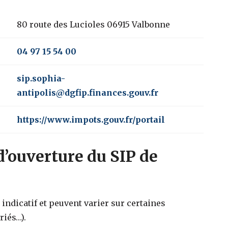
80 route des Lucioles 06915 Valbonne
04 97 15 54 00
sip.sophia-
antipolis@dgfip.finances.gouv.fr
https://www.impots.gouv.fr/portail
d’ouverture du SIP de
indicatif et peuvent varier sur certaines
riés…).