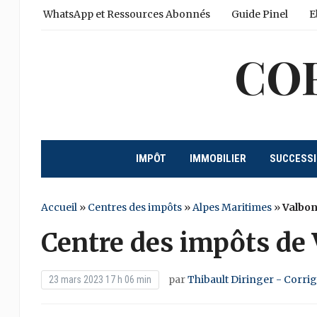
WhatsApp et Ressources Abonnés
Guide Pinel
E
CO
IMPÔT
IMMOBILIER
SUCCESS
Accueil
»
Centres des impôts
»
Alpes Maritimes
»
Valbo
Centre des impôts de
par
Thibault Diringer - Corri
23 mars 2023 17 h 06 min